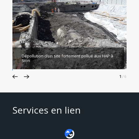
Dépollution d'un site fortement pollué aux HAP à
Sion
E
2
/6
Services en lien