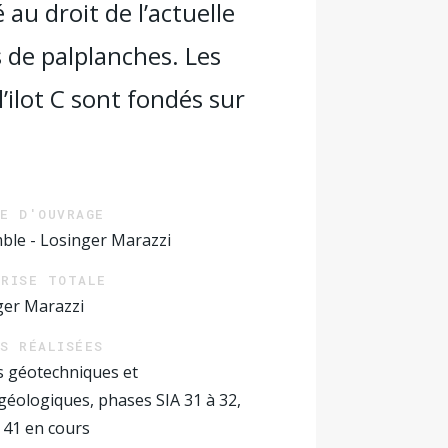
 au droit de l’actuelle
s de palplanches. Les
l’ilot C sont fondés sur
RE D'OUVRAGE
ble - Losinger Marazzi
PRISE TOTALE
ger Marazzi
S RÉALISÉES
s géotechniques et
éologiques, phases SIA 31 à 32,
 41 en cours