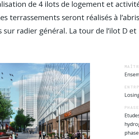
alisation de 4 ilots de logement et activité
es terrassements seront réalisés à l’abri
ur radier général. La tour de l’ilot D et 
MAÎT
Ensem
ENTR
Losin
PHASE
Etude
hydrog
phase